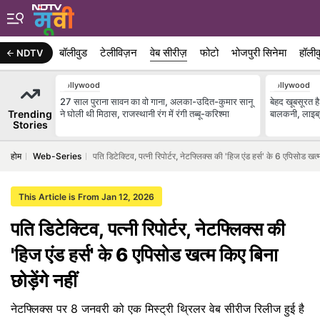
बॉलीवुड
टेलीविज़न
वेब सीरीज़
फोटो
भोजपुरी सिनेमा
हॉलीव
NDTV
Bollywood
Bollywood
27 साल पुराना सावन का वो गाना, अलका-उदित-कुमार सानू
बेहद खूबसूरत ह
Trending
ने घोली थी मिठास, राजस्थानी रंग में रंगी तब्बू-करिश्मा
बालकनी, लाइब्रे
Stories
होम
Web-Series
पति डिटेक्टिव, पत्नी रिपोर्टर, नेटफ्लिक्स की 'हिज एंड हर्स' के 6 एपिसोड खत्म 
This Article is From Jan 12, 2026
पति डिटेक्टिव, पत्नी रिपोर्टर, नेटफ्लिक्स की
'हिज एंड हर्स' के 6 एपिसोड खत्म किए बिना
छोड़ेंगे नहीं
नेटफ्लिक्स पर 8 जनवरी को एक मिस्ट्री थ्रिलर वेब सीरीज रिलीज हुई है