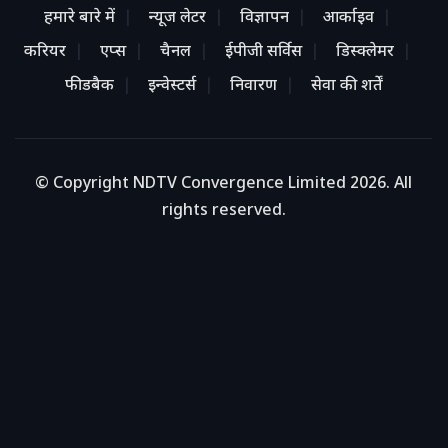
हमारे बारे में
न्यूज लेटर
विज्ञापन
आर्काइव
करियर
एप्स
चैनल
ईपीजी सर्विस
डिस्क्लेमर
फीडबैक
इन्वेस्टर्स
निवारण
सेवा की शर्तें
© Copyright NDTV Convergence Limited 2026. All
rights reserved.