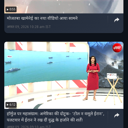
0:55
मोजतबा खामेनेई का नया वीडियो आया सामने
अगस्त 09, 2026 10:28 am IST
6:12
हॉर्मुज पर महासंग्राम: अमेरिका की दोटूक- 'टोल न वसूले ईरान',
पलटवार में ईरान ने रख दीं युद्ध के हर्जाने की शर्तें!
अगस्त 09, 2026 09:10 am IST