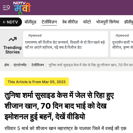
बॉलीवुड
टेलीविज़न
वेब सीरीज़
फोटो
भोजपुरी सिनेमा
हॉलीव
NDTV
Bollywood
Bollywood
रामायणम् की रिलीज डेट कनफर्म, दिवाली से दो दिन पहले बड़े
दूरदर्शन वाली '
Trending
पर्दे पर आएंगे श्रीराम, पढ़ें क्या है रिलीज डेट
सीरीज, कृष्ण स
Stories
होम
एंटरटेनमेंट
टेलीविजन
तुनिषा शर्मा सुसाइड केस में जेल से रिहा हुए शीजान खान, 70 दिन बा
This Article is From Mar 05, 2023
तुनिषा शर्मा सुसाइड केस में जेल से रिहा हुए
शीजान खान, 70 दिन बाद भाई को देख
इमोशनल हुई बहनें, देखें वीडियो
रविवार 5 मार्च को शीजान खान महाराष्ट्र के पालघर जिले में वसई की एक