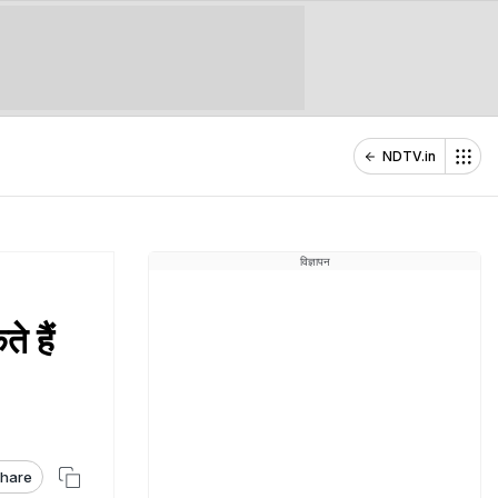
NDTV.in
विज्ञापन
े हैं
hare