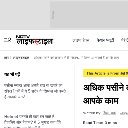
विज्ञापन
लाइफ हैक्स
फैशन/ब्‍यूटी
पैरेंट
होम
लाइफस्टाइल
अधिक पसीने की समस्‍या से हैं परेशान... ये टिप्‍स आ सकते हैं आपके काम
This Article is From Jul 
यह भी पढ़ें
अधिक पसीने की 
पसीना ज्यादा आना अच्छी बात या खतरे का
संकेत? गर्मी में ये 5 शरीर के सिग्नल जो करते
हैं आपको अलर्ट
आपके काम
शिखा शर्मा
लाइफ
Written by:
Helmet पहनते ही बाल बन जाते हैं
चिपचिपे और बेजान? ये 5 जुगाड़ बना देंगे
Read Time:
3 mins
फ्रेश-फ्रेश लुक मिनटों में