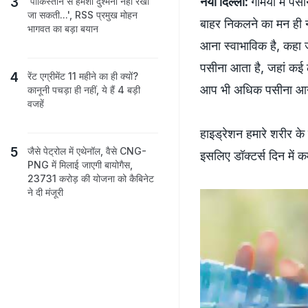
नयी दिल्‍ली:
गर्मियों में
'पाकिस्तान से हमेशा दुश्मनी नहीं रखी
जा सकती...', RSS प्रमुख मोहन
बाहर निकलने का मन ही नह
भागवत का बड़ा बयान
आना स्‍वाभाविक है, कहा
पसीना आता है, जहां कई ल
रेंट एग्रीमेंट 11 महीने का ही क्‍यों?
आप भी अधिक पसीना आने की 
कानूनी पचड़ा ही नहीं, ये हैं 4 बड़ी
वजहें
हाइड्रेशन हमारे शरीर क
जैसे पेट्रोल में एथेनॉल, वैसे CNG-
इसलिए डॉक्‍टर्स दिन में 
PNG में मिलाई जाएगी बायोगैस,
23731 करोड़ की योजना को कैबिनेट
ने दी मंजूरी