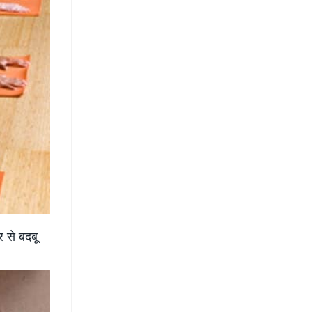
र से बदबू