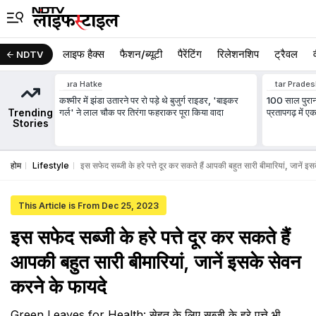
लाइफ हैक्स
फैशन/ब्‍यूटी
पैरेंटिंग
रिलेशनशिप
ट्रैवल
NDTV
Zara Hatke
Uttar Prade
कश्मीर में झंडा उतारने पर रो पड़े थे बुजुर्ग राइडर, 'बाइकर
100 साल पुरान
Trending
गर्ल' ने लाल चौक पर तिरंगा फहराकर पूरा किया वादा
प्रतापगढ़ में ए
Stories
होम
Lifestyle
इस सफेद सब्जी के हरे पत्ते दूर कर सकते हैं आपकी बहुत सारी बीमारियां, जानें इ
This Article is From Dec 25, 2023
इस सफेद सब्जी के हरे पत्ते दूर कर सकते हैं
आपकी बहुत सारी बीमारियां, जानें इसके सेवन
करने के फायदे
Green Leaves for Health: सेहत के लिए सब्जी के हरे पत्ते भी