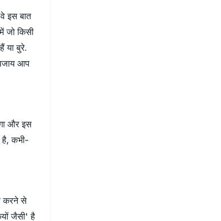
 वे इस बात
 में जो किसी
 या बुरे.
े बजाय आप
एगा और इस
 है, कभी-
स करने से
ों जैसी' है