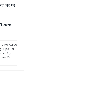
ं को घर पर
 30‑sec
he Ko Kaise
g Tips For
eens Age
ules Of