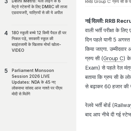
Delhi Metro: येलो लाइन के 6
RRB Group C: ग्रुप सी के पदों
मेट्रो स्‍टेशनों के लिए DMRC की ताजा
एडवायजरी, यात्रियों से की ये अपील
नई दिल्ली:
RRB Recr
वाली भर्ती परीक्षा के ल
180 स्कूली बच्चे 12 किमी पैदल ही घर
निकल पड़े, सरकारी स्कूल की
दिन पहले यानी 5 अगस्
बदइंतजामी के खिलाफ मोर्चा खोला-
किया जाएगा. उम्मीदवार
VIDEO
ग्रुप सी (
Group C
) क
Exam) से पहले रेल मंत्र
Parliament Monsoon
Session 2026 LIVE
बताया कि ग्रुप सी के
Updates: NDA के 45 नए
से बढ़ाकर 60 हजार की ज
लोकसभा सांसद आज नाश्ते पर पीएम
मोदी से मिलेंगे
रेलवे भर्ती बोर्ड (Rail
बाद आप नीचे दी गई स्टे