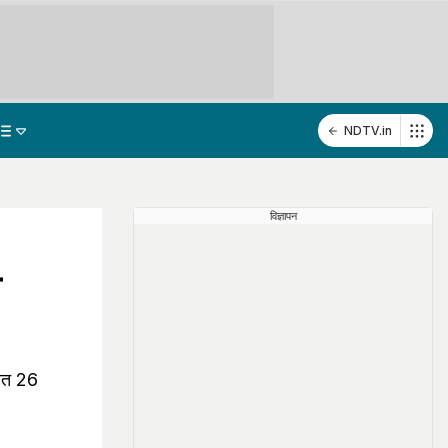
NDTV.in
विज्ञापन
ा
हत 26