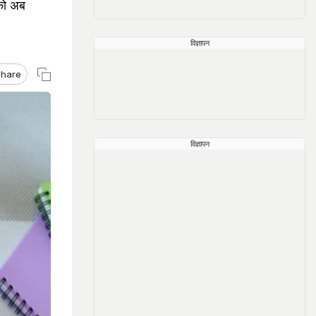
 को अब
विज्ञापन
hare
विज्ञापन