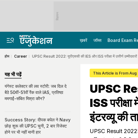
विज्ञापन
ख़बरें
जॉब्स
Board Exam R
होम
Career
UPSC Result 2022: यूपीएससी की IES और ISS परीक्षा में उत्तीर्ण उम्मीदवारों को द
This Article is From Aug
यह भी पढ़ें
UPSC Resu
यंगेस्ट कलेक्टर की लव स्टोरी: जब दिल दे
बैठे 50वीं-51वीं रैंक वाले IAS, प्रतिष्ठा
ममगाईं-संबित मिश्रा कौन?
ISS परीक्षा मे
इंटरव्यू की त
Success Story: दीपक बघेल ने Navy
छोड़ शुरू की UPSC चुनी, 2 बार रिजेक्ट
UPSC Result 2022: यू
होने पर भी नहीं मानी हार