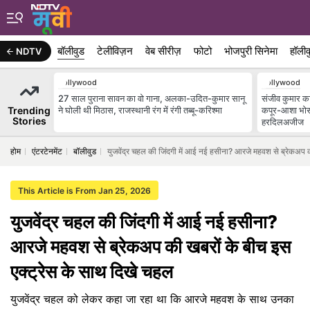
बॉलीवुड
टेलीविज़न
वेब सीरीज़
फोटो
भोजपुरी सिनेमा
हॉलीव
NDTV
Bollywood
Bollywood
27 साल पुराना सावन का वो गाना, अलका-उदित-कुमार सानू
संजीव कुमार का 
Trending
ने घोली थी मिठास, राजस्थानी रंग में रंगी तब्बू-करिश्मा
कपूर-आशा भोस
Stories
हरदिलअजीज
होम
एंटरटेनमेंट
बॉलीवुड
युजवेंद्र चहल की जिंदगी में आई नई हसीना? आरजे महवश से ब्रेकअप क
This Article is From Jan 25, 2026
युजवेंद्र चहल की जिंदगी में आई नई हसीना?
आरजे महवश से ब्रेकअप की खबरों के बीच इस
एक्ट्रेस के साथ दिखे चहल
युजवेंद्र चहल को लेकर कहा जा रहा था कि आरजे महवश के साथ उनका