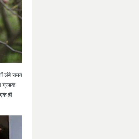
नों लंबे समय
का ग्रडक
 एक ही