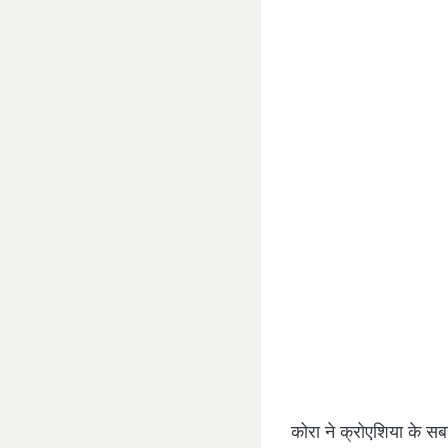
कोरा ने क्रोएशिया के सबस
दोनों ने ज़ाग्रेब में भव
क्रोएशियाई भाषा में ली गई