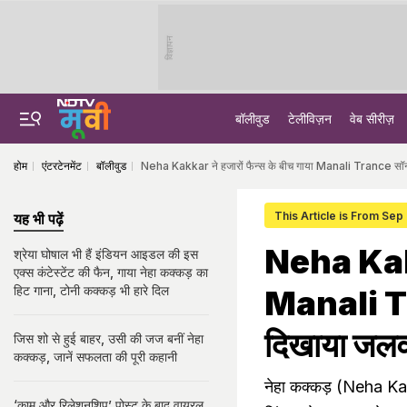
विज्ञापन
बॉलीवुड
टेलीविज़न
वेब सीरीज़
होम
एंटरटेनमेंट
बॉलीवुड
Neha Kakkar ने हजारों फैन्स के बीच गाया Manali Trance सॉन्ग, 
This Article is From Sep
यह भी पढ़ें
Neha Kakka
श्रेया घोषाल भी हैं इंडियन आइडल की इस
एक्स कंटेस्टेंट की फैन, गाया नेहा कक्कड़ का
हिट गाना, टोनी कक्कड़ भी हारे दिल
Manali Tran
दिखाया जलव
जिस शो से हुई बाहर, उसी की जज बनीं नेहा
कक्कड़, जानें सफलता की पूरी कहानी
नेहा कक्कड़ (Neha Kakk
‘काम और रिलेशनशिप’ पोस्ट के बाद वायरल