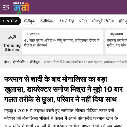
बॉलीवुड
टेलीविज़न
वेब सीरीज़
फोटो
भोजपुरी सिनेमा
हॉलीव
NDTV
Bollywood
Bollywood
45 साल पुराना अमिताभ- नीतू का गाना, रवींद्रनाथ टैगोर के
बनारस घराने क
Trending
गीत से था इंस्पायर्ड
मुरीद, गाए प्रे
Stories
होम
एंटरटेनमेंट
बॉलीवुड
फरमान से शादी के बाद मोनालिसा का बड़ा खुलासा, डायरेक्टर सनोज मिश
फरमान से शादी के बाद मोनालिसा का बड़ा
खुलासा, डायरेक्टर सनोज मिश्रा ने मुझे 10 बार
गलत तरीके से छुआ, परिवार ने नहीं दिया साथ
महाकुंभ 2025 में रुद्राक्ष बेचते हुए रातोरात सोशल मीडिया स्टार बनीं
महेश्वर की मोनालिसा भोंसले ने केरल में अपने बॉयफ्रेंड फरमान खान के
साथ मंदिर में शादी रचा ली है. डायरेक्टर सनोज मिश्रा ने भी इसे लव जेहाद