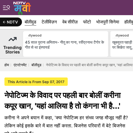
बॉलीवुड
टेलीविज़न
वेब सीरीज़
फोटो
भोजपुरी सिनेमा
हॉलीव
NDTV
Bollywood
Bollywood
45 साल पुराना अमिताभ- नीतू का गाना, रवींद्रनाथ टैगोर के
खूबसूरत पहाड़ी 
Trending
गीत से था इंस्पायर्ड
पर बिखेरा जाद
Stories
होम
एंटरटेनमेंट
बॉलीवुड
नेपोटिज्‍म के विवाद पर पहली बार बोलीं करीना कपूर खान, 'यहां आलिया ह
This Article is From Sep 07, 2017
नेपोटिज्‍म के विवाद पर पहली बार बोलीं करीना
कपूर खान, 'यहां आलिया है तो कंगना भी है...'
करीना ने अपने बयान में कहा, 'क्‍या नेपोटिज्‍म हर संभव जगह मौजूद नहीं है?
लेकिन कोई इसके बारे में बात नहीं करता. बिजनेस परिवारों में बेटे बिजनेस