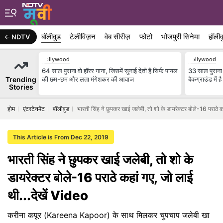
बॉलीवुड
टेलीविज़न
वेब सीरीज़
फोटो
भोजपुरी सिनेमा
हॉलीव
NDTV
Bollywood
Bollywood
64 साल पुराना वो हॉरर गाना, जिसमें सुनाई देती है सिर्फ पायल
33 साल पुराना म
Trending
की छम-छम और लता मंगेशकर की आवाज
बैकग्राउंड में
Stories
होम
एंटरटेनमेंट
बॉलीवुड
भारती सिंह ने छुपकर खाई जलेबी, तो शो के डायरेक्टर बोले-16 पराठे क
This Article is From Dec 22, 2019
भारती सिंह ने छुपकर खाई जलेबी, तो शो के
डायरेक्टर बोले-16 पराठे कहां गए, जो लाई
थी...देखें Video
करीना कपूर (Kareena Kapoor) के साथ मिलकर चुपचाप जलेबी खा