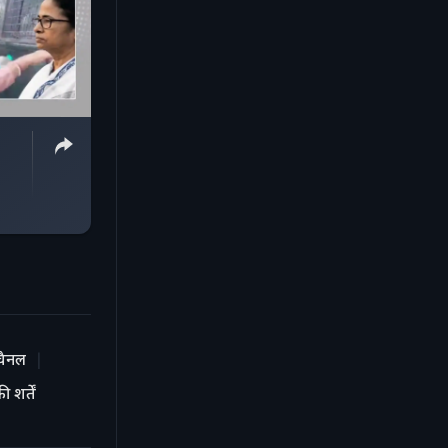
चैनल
 शर्तें