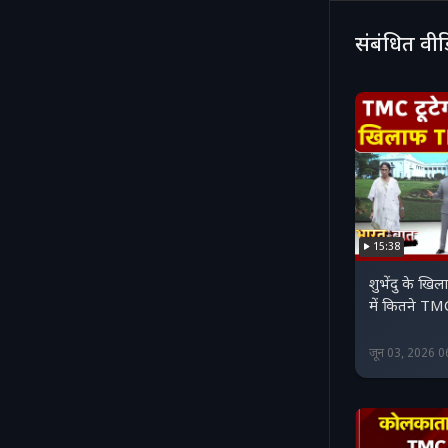
सवाल खड़े कर 
संबंधित वी
15:38
शुभेंदु के ख
में कितने TM
जून 03, 2026 