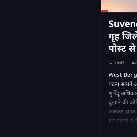
Suvend
गृह जि
पोस्ट स
10:07
प्र
West Bengal 
घटना सामने आ
शुभेंदु अधिका
बुझाने की को
जलकर खाक हो
इस मामले में
भी तेज हो गई 