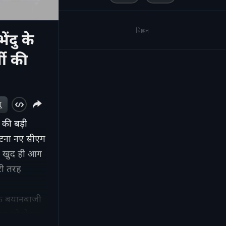
विज्ञापन
ंदु के
जी की
ू
की बड़ी
घटना नए सीएम
लोग खुद ही आग
री तरह
िक बयानबाजी
्था को लेकर