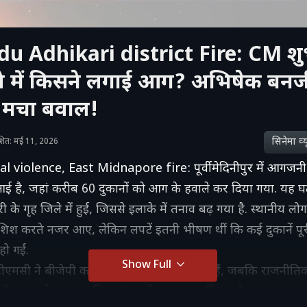
u Adhikari district Fire: CM शुभे
ले में किसने लगाई आग? अभिषेक बनर्
े मचा बवाल!
सिनेमा व्‍य
काशित: मई 11, 2026
violence, East Midnapore fire: पूर्वी मेदिनीपुर में आगजनी 
ई है, जहां करीब 60 दुकानों को आग के हवाले कर दिया गया. यह 
री के गृह जिले में हुई, जिससे इलाके में तनाव बढ़ गया है. स्थानीय 
शिश करते नजर आए, लेकिन लपटें इतनी भीषण थीं कि कई दुकानें पू
 गईं.
Show Full
 टीएमसी ने बीजेपी कार्यकर्ताओं पर आरोप लगाए हैं, जबकि राजनीत
है. घटना ने एक बार फिर बंगाल में चुनाव बाद हिंसा और कानून व्यवस