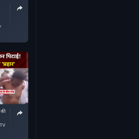
V
ी
ार' | NDTV