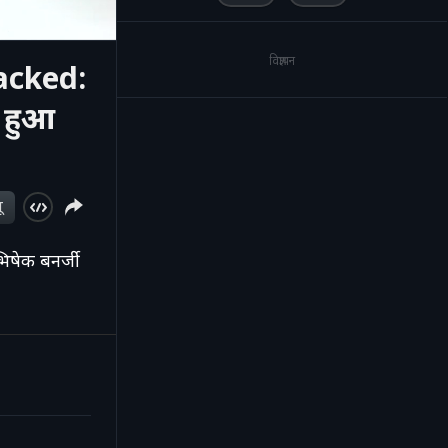
विज्ञापन
acked:
े हुआ
ू
षेक बनर्जी