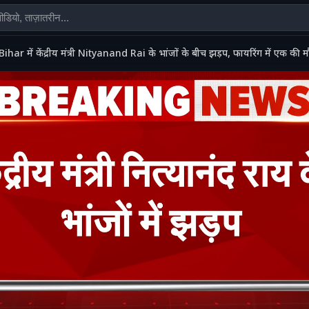
Bihar में केंद्रीय मंत्री Nityanand Rai के भांजों के बीच झड़प, फायरिंग में एक 