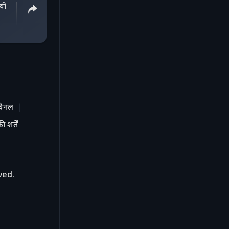
्वी
चैनल
 शर्तें
ved.