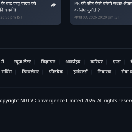
 के बाद पप्पू यादव को
PK की जीत कैसे बनेगी सम्राट-तेजस
 की धमकी!
के लिए चुनौती?
6 20:50 pm IST
अगस्त 03, 2026 20:20 pm IST
में
न्यूज लेटर
विज्ञापन
आर्काइव
करियर
एप्स
 सर्विस
डिस्क्लेमर
फीडबैक
इन्वेस्टर्स
निवारण
सेवा की
opyright NDTV Convergence Limited 2026. All rights reser