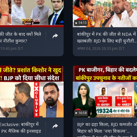
14:13
की जीत के बाद क्यों मिले
बांकीपुर में PK की जीत से NDA में
र नीतीश कुमार?
खलबली! RJD के लिए बड़ी चुनौती..
6 19:43 pm IST
अगस्त 04, 2026 20:33 pm IST
16:58
Exclusive: बांकीपुर में
BJP का ढहा किला, RJD कमजोर 
ी, PK मैजिक की इनसाइड
बिहार को मिला 'नया विकल्प'...