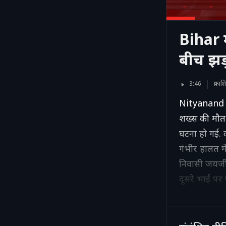
Bihar मे
बीच झड
3:46
प्रका
Nityanand Ra
शख्स की मौत 
घटना हो गई. दो
गंभीर हालत मे
निवासी जयजी
दूसरे भाई पर