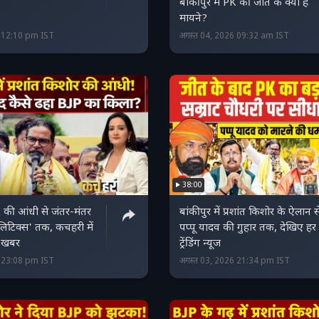
बांकीपुर में PK की जीत के क्या है
मायने?
6 12:10 pm IST
अगस्त 04, 2026 09:32 am IST
38:00
PK की आंधी से जंतर-मंतर
बांकीपुर में प्रशांत किशोर के ऐलान स
ॉलिटिक्‍स' तक, कचहरी में
पप्‍पू यादव की गुहार तक, देखिए हर
ी खबर
ट्रेंडिंग न्‍यूज
6 23:08 pm IST
अगस्त 03, 2026 21:34 pm IST