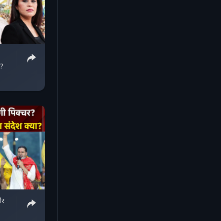
.?
और