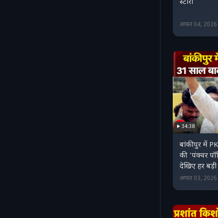
स्‍टोरी
अगस्त 04, 202
34:38
बांकीपुर में 
की 'पंक्‍चर प
देखिए हर बड़
अगस्त 03, 202