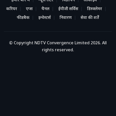
हमारे बारे में
न्यूज लेटर
विज्ञापन
आर्काइव
करियर
एप्स
चैनल
ईपीजी सर्विस
डिस्क्लेमर
फीडबैक
इन्वेस्टर्स
निवारण
सेवा की शर्तें
© Copyright NDTV Convergence Limited 2026. All
rights reserved.