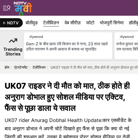
बॉलीवुड
टेलीविज़न
वेब सीरीज़
फोटो
भोजपुरी सिनेमा
हॉलीव
NDTV
Bollywood
Bollywood
Gen-Z के बीच छाया रवि किशन का ये गाना, 23 साल पहले
मनोज कुमार का 
Trending
उदित नारायण ने अपनी आवाज से बनाया था सुपरहिट
राम प्रसाद बिस
Stories
होम
एंटरटेनमेंट
टेलीविजन
UK07 राइडर ने दी मौत को मात, ठीक होते ही अनुराग डोभाल हुए सोश
UK07 राइडर ने दी मौत को मात, ठीक होते ही
अनुराग डोभाल हुए सोशल मीडिया पर एक्टिव,
फैंस से पूछा डाला ये सवाल
UK07 rider Anurag Dobhal Health Update:कार एक्सीडेंट के
बाद अनूराग डोभाल ने अपनी चोटें दिखाते हुए फैंस से पूछा कि क्या वो नई
जिंदगी की शुरुआत करें. उनका ये इमोशनल पोस्ट सोशल मीडिया पर तेजी