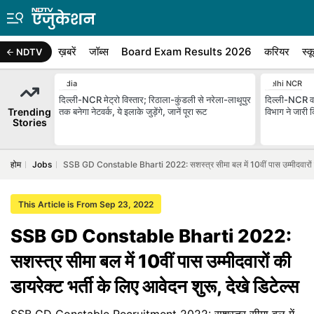
ख़बरें
जॉब्स
Board Exam Results 2026
करियर
स्क
NDTV
India
Delhi NCR
दिल्ली-NCR मेट्रो विस्तार; रिठाला-कुंडली से नरेला-लाथूपुर
दिल्ली-NCR वा
Trending
तक बनेगा नेटवर्क, ये इलाके जुड़ेंगे, जानें पूरा रूट
विभाग ने जारी 
Stories
होम
Jobs
SSB GD Constable Bharti 2022: सशस्त्र सीमा बल में 10वीं पास उम्मीदवारों की ड
This Article is From Sep 23, 2022
SSB GD Constable Bharti 2022:
सशस्त्र सीमा बल में 10वीं पास उम्मीदवारों की
डायरेक्ट भर्ती के लिए आवेदन शुरू, देखे डिटेल्स