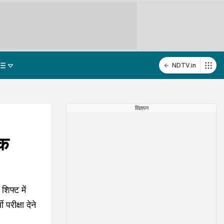
NDTV.in
विज्ञापन
षक
फ्ट में
रीक्षा देने