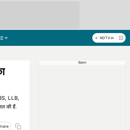
NDTV.in
विज्ञापन
का
MBBS, LLB,
ल की हैं.
hare