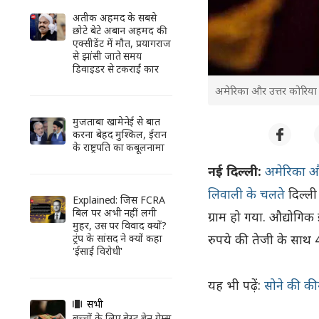
अतीक अहमद के सबसे
छोटे बेटे अबान अहमद की
एक्सीडेंट में मौत, प्रयागराज
से झांसी जाते समय
डिवाइडर से टकराई कार
अमेरिका और उत्तर कोरिया क
मुजताबा खामेनेई से बात
करना बेहद मुश्किल, ईरान
के राष्ट्रपति का कबूलनामा
नई दिल्ली:
अमेरिका औ
लिवाली के चलते
दिल्ली
Explained: जिस FCRA
बिल पर अभी नहीं लगी
ग्राम हो गया. औद्योगि
मुहर, उस पर विवाद क्यों?
रुपये की तेजी के साथ 4
ट्रंप के सांसद ने क्यों कहा
'ईसाई विरोधी'
यह भी पढ़ें:
सोने की कीम
सभी
बच्चों के लिए बेस्ट ब्रेन गेम्स