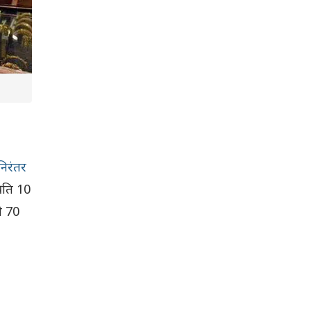
निरंतर
्रति 10
ी 70