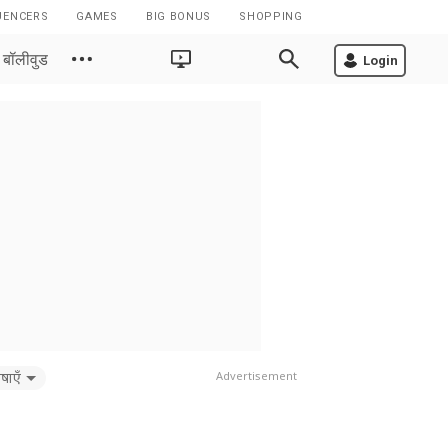
UENCERS
GAMES
BIG BONUS
SHOPPING
बॉलीवुड
Login
षाएँ
Advertisement