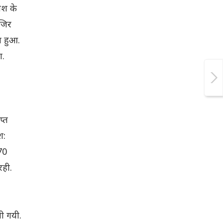
ेश के
जिर
त हुआ.
ा.
प्त
श:
670
रही.
ी गयी.