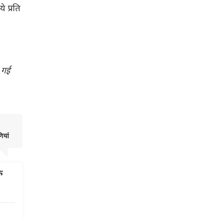
 प्रति
 गई
णियां
े