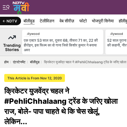
बॉलीवुड
टेलीविज़न
वेब सीरीज़
फोटो
भोजपुरी सिनेमा
हॉलीव
NDTV
Bollywood
Bollywood
एक एक्टर 53 साल का, दूसरा 68, तीसरा 71 का, 22 की
52 साल पुराना 
Trending
हीरोइन, इस फिल्म का वो गाना जिसे किशोर कुमार ने बनाया
की कहानी, नी
Stories
अमर
होम
एंटरटेनमेंट
बॉलीवुड
क्रिकेटर युजवेंद्र चहल ने #PehliChhalaang ट्रेंड के जरिए खोला रा
This Article is From Nov 12, 2020
क्रिकेटर युजवेंद्र चहल ने
#PehliChhalaang ट्रेंड के जरिए खोला
राज, बोले- पापा चाहते थे कि चेस खेलूं,
लेकिन...