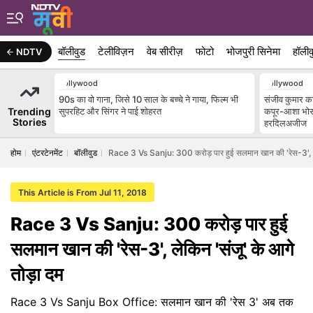
बॉलीवुड
टेलीविज़न
वेब सीरीज़
फोटो
भोजपुरी सिनेमा
हॉलीव
NDTV
Bollywood
Bollywood
90s का वो गाना, जिसे 10 साल के बच्चे ने गाया, फिल्म भी
संजीव कुमार का 
Trending
सुपरहिट और सिंगर ने पाई शोहरत
कपूर-आशा भोस
Stories
हरदिलअजीज
होम
एंटरटेनमेंट
बॉलीवुड
Race 3 Vs Sanju: 300 करोड़ पार हुई सलमान खान की 'रेस-3', लेक
This Article is From Jul 11, 2018
Race 3 Vs Sanju: 300 करोड़ पार हुई
सलमान खान की 'रेस-3', लेकिन 'संजू' के आगे
तोड़ा दम
Race 3 Vs Sanju Box Office: सलमान खान की 'रेस 3' अब तक