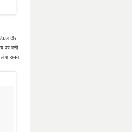
श्किल दौर
िषय पर बनी
झे लंबा समय