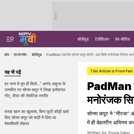
विज्ञापन
बॉलीवुड
टेलीविज़न
वेब सीरीज़
होम
एंटरटेनमेंट
बॉलीवुड
PadMan एक्ट्रेस सोनम कपूर बोलीं- अब सिर्फ मनोरंजक सिनेमा कर
This Article is From Feb 
यह भी पढ़ें
PadMan एक्
हर जन्म में तुम ही मिलो...' आनंद आहूजा के
जन्मदिन पर सोनम कपूर ने लिखा इमोशनल
नोट, शेयर की रोमांटिक तस्वीर
मनोरंजक सिन
फराह खान का खुलासा, बिना फूटी कौड़ी खर्च
सोनम कपूर ने 'नीरजा' औ
किए सोनम कपूर को शादी में दिया था
में ही बेहतरीन अभिनय कर
बेशकीमती तोहफा
Written by:
Pooja Sahu