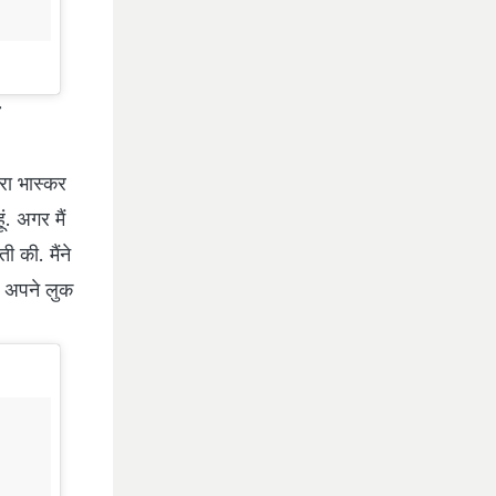
वरा भास्कर
ूं. अगर मैं
ी की. मैंने
ल अपने लुक