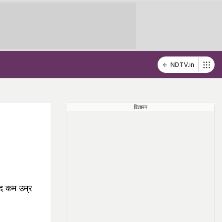
NDTV.in
विज्ञापन
हद कम उम्र