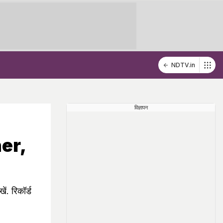
NDTV.in
विज्ञापन
er,
ं. रिकॉर्ड