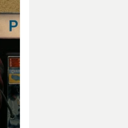
च टक्कर है.
प्राइज दे