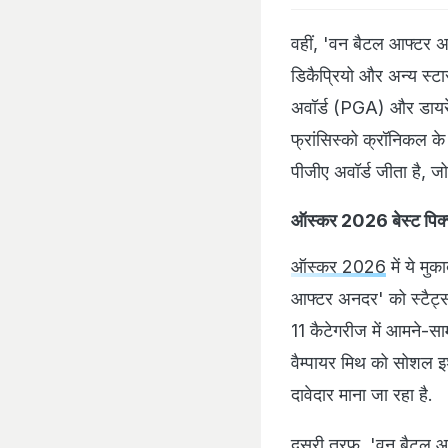
आफ्टर अनदर' को स्टैट्स
11 कैटेगरीज में आमने-सा
वैम्पायर मिथ को सोशल इश
दावेदार माना जा रहा है.
दूसरी तरफ, 'वन बैटल आ
बनाया है. डेट्रॉयट फ्री प
बेस्ट पिक्चर के लिए टॉस
बीच अल्टीमेट शोडाउन की