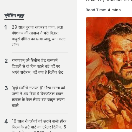
Read Time:
4 mins
ट्रेंडिंग न्यूज़
29 साल पुराना सदाबहार गाना, लता
मंगेशकर की आवाज ने भरी मिठास,
माधुरी दीक्षित का छाया जादू, बना कल्ट
सॉन्ग
रामायणम् की रिलीज डेट कनफर्म,
दिवाली से दो दिन पहले बड़े पर्दे पर
आएंगे श्रीराम, पढ़ें क्या है रिलीज डेट
'मुझे मर्दों से नफरत है' गौरव खन्ना की
पत्नी ने अब दिया ये विस्फोटक बयान,
तलाक के पेपर तैयार बस साइन करना
बाकी
16 साल से दर्शकों को डराने वाली हॉरर
फिल्म के छटे पार्ट का ट्रेलर रिलीज, 5