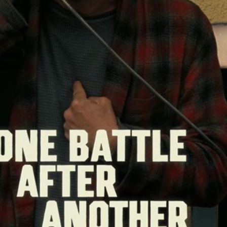
टल ऑफ्टर अनदर
ा होगा? | Other Major Categories
ान कूग्लर (सिनर्स) और पॉल थॉमस एंडरसन (वन बैटल आफ्टर अनदर) के बी
ो डिकैप्रियो और टिमोथी शालमे (मार्टी सुप्रीम) मजबूत हैं, लेकिन जॉर्डन सर
में एम्मा स्टोन (बुगोनिया) और जेसी बकले (हैमनेट) लीड कर रही हैं.
 | Oscars 2026 live India