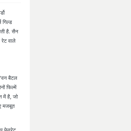
ं फिल्में
में है, जो
िए मजबूत
ा फेवरेट
ं फिल्में
टर अनदर' के