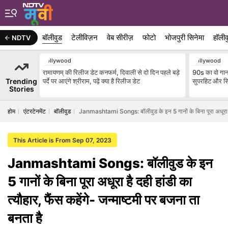
बॉलीवुड
टेलीविज़न
वेब सीरीज़
फोटो
भोजपुरी सिनेमा
हॉलीव
NDTV
Bollywood
Bollywood
रामायणम् की रिलीज डेट कनफर्म, दिवाली से दो दिन पहले बड़े
90s का वो गाना
Trending
पर्दे पर आएंगे श्रीराम, पढ़ें क्या है रिलीज डेट
सुपरहिट और सि
Stories
होम
एंटरटेनमेंट
बॉलीवुड
Janmashtami Songs: बॉलीवुड के इन 5 गानों के बिना पूरा अधूरा है दह
This Article is From Sep 07, 2023
Janmashtami Songs: बॉलीवुड के इन
5 गानों के बिना पूरा अधूरा है दही हांडी का
त्यौहार, फैंस कहेंगे- जन्माष्टमी पर बजना ता
बनता है