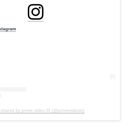
nstagram
 shared by prime video IN (@primevideoin)