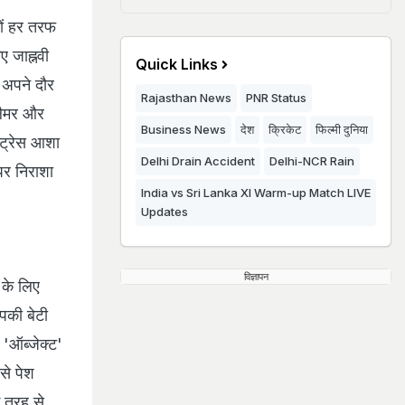
ों हर तरफ
ए जाह्नवी
Quick Links
 अपने दौर
Rajasthan News
PNR Status
्लैमर और
Business News
देश
क्रिकेट
फिल्मी दुनिया
क्ट्रेस आशा
Delhi Drain Accident
Delhi-NCR Rain
पर निराशा
India vs Sri Lanka XI Warm-up Match LIVE
Updates
विज्ञापन
 के लिए
आपकी बेटी
 'ऑब्जेक्ट'
से पेश
ग तरह से