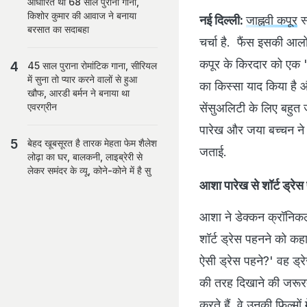
आधारित था 68 साल पुराना गाना,
किशोर कुमार की आवाज ने बनाया
नई दिल्ली:
जाह्नवी कपूर
स
बरसात का सदाबहा
चर्चा है. फैंस इसकी आलो
कपूर के किरदार को एक 'ऑ
45 साल पुराना रोमांटिक गाना, सीरियल
में सुना तो प्यार करने वालों से हुआ
का किस्सा याद किया है औ
खौफ, आरडी बर्मन ने बनाया था
सेंसुअलिटी के लिए बहुत ज
एवरग्रीन
पारेख और जया बच्चन ने 
बेहद खूबसूरत है तारक मेहता फेम शैलेश
जताई.
लोढ़ा का घर, बालकनी, लाइब्रेरी से
लेकर समंदर के व्यू, कोने-कोने में है सु
आशा पारेख से शॉर्ट ड्रे
आशा ने डेक्कन क्रॉनिकल
शॉर्ट ड्रेस पहनने को कह
ऐसी ड्रेस पहने?' वह ड्र
की तरह दिखाने की जरूरत
करते हैं. वे उनकी फिल्मों