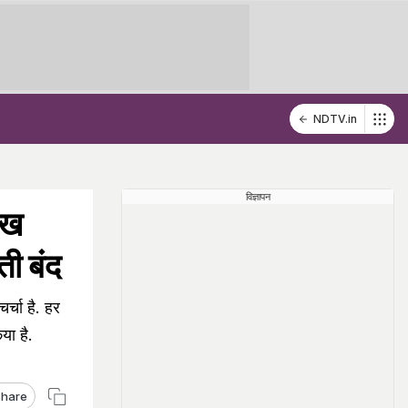
NDTV.in
विज्ञापन
देख
ती बंद
र्चा है. हर
या है.
hare