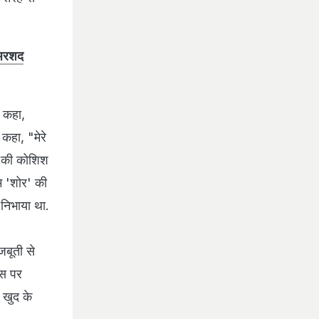
 अरशद
े कहा,
कहा, "मेरे
े की कोशिश
म 'शोर' की
 निभाया था.
जबूती से
इस पर
 खुद के