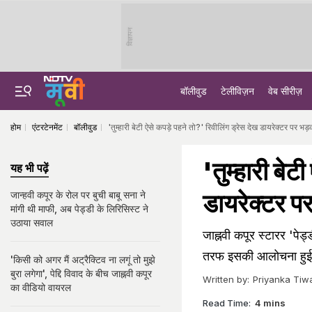
विज्ञापन
बॉलीवुड
टेलीविज़न
वेब सीरीज़
होम
एंटरटेनमेंट
बॉलीवुड
'तुम्हारी बेटी ऐसे कपड़े पहने तो?' रिवीलिंग ड्रेस देख डायरेक्टर पर भ
'तुम्हारी बेट
यह भी पढ़ें
डायरेक्टर पर
जान्हवी कपूर के रोल पर बुची बाबू सना ने
मांगी थी माफी, अब पेड्डी के लिरिसिस्ट ने
उठाया सवाल
जाह्नवी कपूर स्टारर 'पे
तरफ इसकी आलोचना हुई, ज
'किसी को अगर मैं अट्रैक्टिव ना लगूं तो मुझे
बुरा लगेगा', पेद्दि विवाद के बीच जाह्नवी कपूर
Written by:
Priyanka Tiwa
का वीडियो वायरल
Read Time:
4 mins