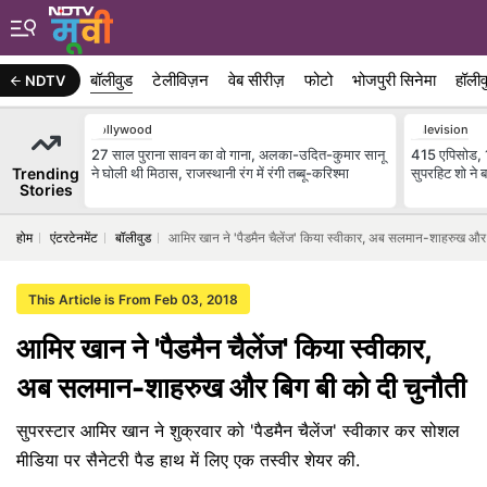
बॉलीवुड
टेलीविज़न
वेब सीरीज़
फोटो
भोजपुरी सिनेमा
हॉलीव
NDTV
Bollywood
Television
27 साल पुराना सावन का वो गाना, अलका-उदित-कुमार सानू
415 एपिसोड, 1 
Trending
ने घोली थी मिठास, राजस्थानी रंग में रंगी तब्बू-करिश्मा
सुपरहिट शो ने 
Stories
होम
एंटरटेनमेंट
बॉलीवुड
आमिर खान ने 'पैडमैन चैलेंज' किया स्वीकार, अब सलमान-शाहरुख और 
This Article is From Feb 03, 2018
आमिर खान ने 'पैडमैन चैलेंज' किया स्वीकार,
अब सलमान-शाहरुख और बिग बी को दी चुनौती
सुपरस्टार आमिर खान ने शुक्रवार को 'पैडमैन चैलेंज' स्वीकार कर सोशल
मीडिया पर सैनेटरी पैड हाथ में लिए एक तस्वीर शेयर की.