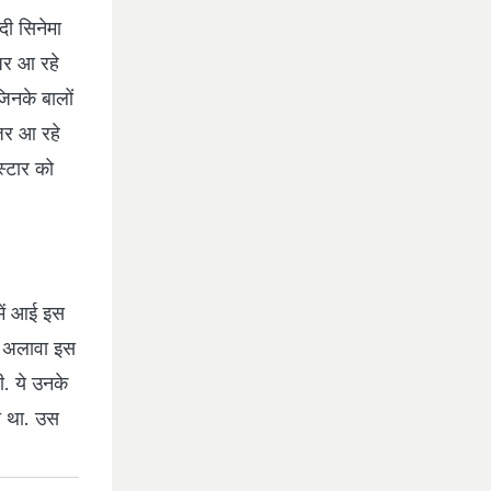
ंदी सिनेमा
नजर आ रहे
जिनके बालों
नजर आ रहे
स्टार को
में आई इस
के अलावा इस
ी. ये उनके
ा था. उस