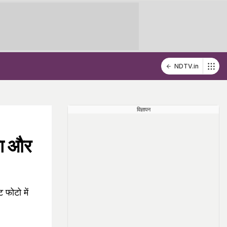
NDTV.in
विज्ञापन
मा और
 फोटो में