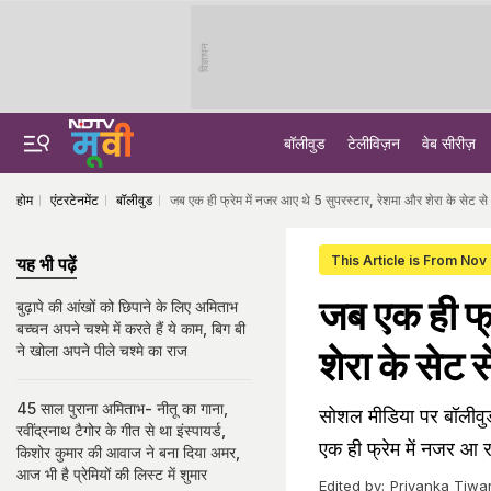
विज्ञापन
बॉलीवुड
टेलीविज़न
वेब सीरीज़
होम
एंटरटेनमेंट
बॉलीवुड
जब एक ही फ्रेम में नजर आए थे 5 सुपरस्टार, रेशमा और शेरा के सेट 
This Article is From Nov
यह भी पढ़ें
जब एक ही फ्
बुढ़ापे की आंखों को छिपाने के लिए अमिताभ
बच्चन अपने चश्मे में करते हैं ये काम, बिग बी
ने खोला अपने पीले चश्मे का राज
शेरा के सेट
45 साल पुराना अमिताभ- नीतू का गाना,
सोशल मीडिया पर बॉलीवुड 
रवींद्रनाथ टैगोर के गीत से था इंस्पायर्ड,
एक ही फ्रेम में नजर आ र
किशोर कुमार की आवाज ने बना दिया अमर,
आज भी है प्रेमियों की लिस्ट में शुमार
Edited by:
Priyanka Tiwar