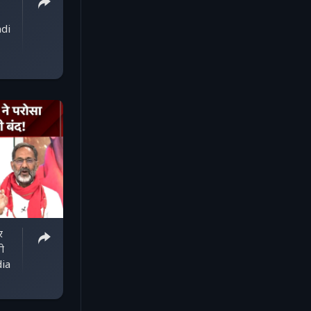
ndi
र
ो
 India