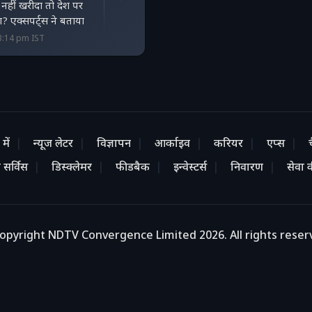
नहीं खरीदा तो देश पर
? एक्सपर्ट्स ने बताया
3:14 pm IST
में
न्यूज लेटर
विज्ञापन
आर्काइव
करियर
एप्स
 सर्विस
डिस्क्लेमर
फीडबैक
इन्वेस्टर्स
निवारण
सेवा की
opyright NDTV Convergence Limited 2026. All rights reser