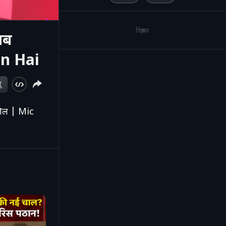
विज्ञापन
सब
On Hai
ू
कील | Mic