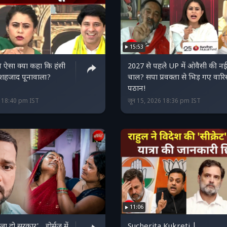
15:53
ता ने ऐसा क्या कहा कि हंसी
2027 से पहले UP में ओवैसी की न
 शहजाद पूनावाला?
चाल? सपा प्रवक्ता से भिड़ गए वार
पठान!
6 18:40 pm IST
जून 15, 2026 18:36 pm IST
11:06
ुला दो सरकार'... होर्मुज में
Sucherita Kukreti |