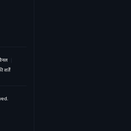
चैनल
 शर्तें
ved.