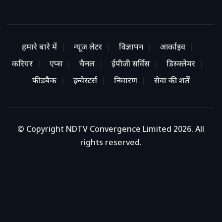
हमारे बारे में
न्यूज लेटर
विज्ञापन
आर्काइव
करियर
एप्स
चैनल
ईपीजी सर्विस
डिस्क्लेमर
फीडबैक
इन्वेस्टर्स
निवारण
सेवा की शर्तें
© Copyright NDTV Convergence Limited 2026. All
rights reserved.