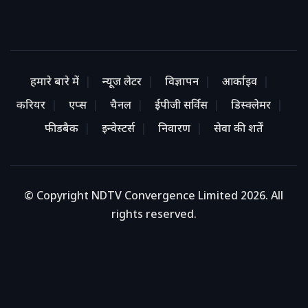
हमारे बारे में
न्यूज लेटर
विज्ञापन
आर्काइव
करियर
एप्स
चैनल
ईपीजी सर्विस
डिस्क्लेमर
फीडबैक
इन्वेस्टर्स
निवारण
सेवा की शर्तें
© Copyright NDTV Convergence Limited 2026. All
rights reserved.