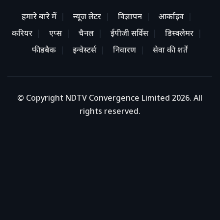
हमारे बारे में
न्यूज लेटर
विज्ञापन
आर्काइव
करियर
एप्स
चैनल
ईपीजी सर्विस
डिस्क्लेमर
फीडबैक
इन्वेस्टर्स
निवारण
सेवा की शर्तें
© Copyright NDTV Convergence Limited 2026. All
rights reserved.