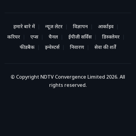
हमारे बारे में
न्यूज लेटर
विज्ञापन
आर्काइव
करियर
एप्स
चैनल
ईपीजी सर्विस
डिस्क्लेमर
फीडबैक
इन्वेस्टर्स
निवारण
सेवा की शर्तें
© Copyright NDTV Convergence Limited 2026. All
rights reserved.