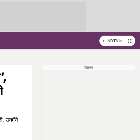
NDTV.in
विज्ञापन
’,
ी
 उन्होंने