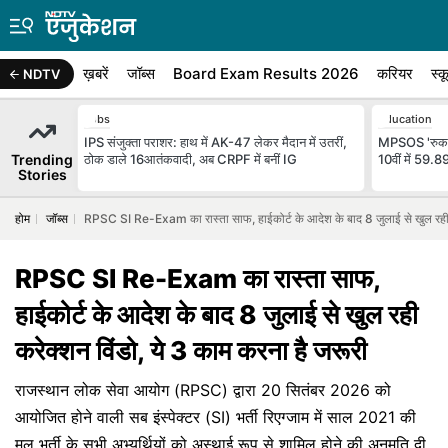
ख़बरें
जॉब्स
Board Exam Results 2026
करियर
स्क
NDTV
Jobs
Education
IPS संजुक्ता पराशर: हाथ में AK-47 लेकर मैदान में उतरीं,
MPSOS 'रुक जा
Trending
ठोक डाले 16आतंकवादी, अब CRPF में बनीं IG
10वीं में 59.
Stories
होम
जॉब्स
RPSC SI Re-Exam का रास्ता साफ, हाईकोर्ट के आदेश के बाद 8 जुलाई से खुल रही क
RPSC SI Re-Exam का रास्ता साफ,
हाईकोर्ट के आदेश के बाद 8 जुलाई से खुल रही
करेक्शन विंडो, ये 3 काम करना है जरूरी
राजस्थान लोक सेवा आयोग (RPSC) द्वारा 20 सितंबर 2026 को
आयोजित होने वाली सब इंस्पेक्टर (SI) भर्ती रिएग्जाम में साल 2021 की
मूल भर्ती के सभी अभ्यर्थियों को अस्थाई रूप से शामिल होने की अनुमति दी