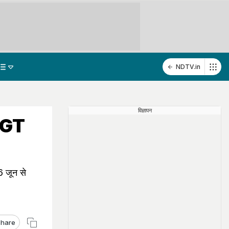
NDTV.in
विज्ञापन
 TGT
6 जून से
hare