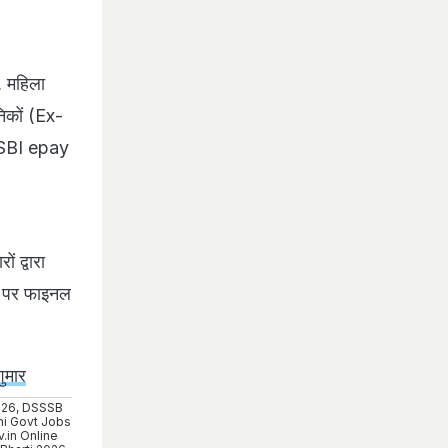
, महिला
िकों (Ex-
ल SBI epay
ं द्वारा
र पर फाइनल
ुमार
026
,
DSSSB
hi Govt Jobs
.in Online