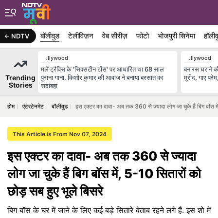
बॉलीवुड
टेलीविज़न
वेब सीरीज़
फोटो
भोजपुरी सिनेमा
हॉलीव
NDTV
Bollywood
Bollywood
मर्ले ट्रैविस के 'सिक्सटीन टोंस' पर आधारित था 68 साल
बनारस घराने क
Trending
पुराना गाना, किशोर कुमार की आवाज ने बनाया बरसात का
मुरीद, गाए प्रे
Stories
सदाबहा
होम
एंटरटेनमेंट
बॉलीवुड
इस एक्टर का दावा- अब तक 360 से ज्यादा लोग जा चुके हैं बिग बॉस में
This Article is From Nov 07, 2024
इस एक्टर का दावा- अब तक 360 से ज्यादा
लोग जा चुके हैं बिग बॉस में, 5-10 सितारों को
छोड़ सब हुए भूले बिसरे
बिग बॉस के घर में जाने के लिए कई बड़े सितारे बेताब रहने लगे हैं. इस शो में