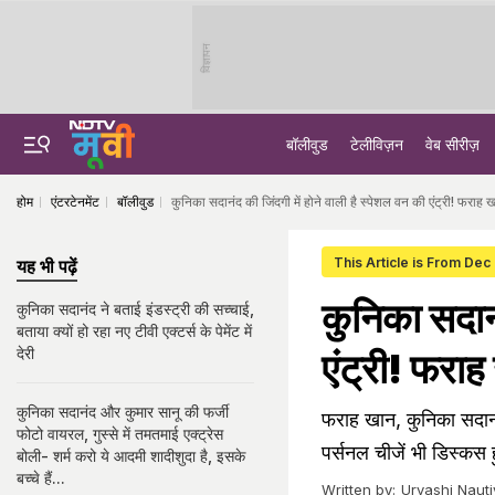
विज्ञापन
बॉलीवुड
टेलीविज़न
वेब सीरीज़
होम
एंटरटेनमेंट
बॉलीवुड
कुनिका सदानंद की जिंदगी में होने वाली है स्पेशल वन की एंट्री! फर
This Article is From Dec
यह भी पढ़ें
कुनिका सदानं
कुनिका सदानंद ने बताई इंडस्ट्री की सच्चाई,
बताया क्यों हो रहा नए टीवी एक्टर्स के पेमेंट में
देरी
एंट्री! फरा
कुनिका सदानंद और कुमार सानू की फर्जी
फराह खान, कुनिका सदानं
फोटो वायरल, गुस्से में तमतमाई एक्ट्रेस
पर्सनल चीजें भी डिस्कस ह
बोली- शर्म करो ये आदमी शादीशुदा है, इसके
बच्चे हैं...
Written by:
Urvashi Nauti