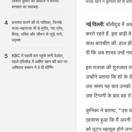
किशोर कुमार की आवाज ने बनाया
फराह खान ने कुनिका को दी बॉयफ
बरसात का सदाबहा
बनारस घराने की वो गायिका, जिनके
नई दिल्ली:
बॉलीवुड में अ
राजा-महाराजा भी थे मुरीद, गाए प्रेम,
करते रहते हैं. इस कड़ी 
विरह, भक्ति और जीवन से जुड़े गाने,
पद्मश
साथ बातचीत की. हाल ही म
दी कि अब शायद उन्हें नया
KBC में पहली बार पहुंचे सनी देओल,
पहले एपिसोड में आमिर खान की बात पर
इस मजाक की शुरुआत तब ह
अमिताभ बच्चन ने दे दी वॉर्निंग
उन्होंने बताया कि शो के 
उस समय यह बात उनको बहु
उस टिप्पणी के बाद वह रो
कुनिका ने बताया, "उस घटन
एहसास हुआ कि मैं अपनी पू
को घुटन महसूस होने लगती