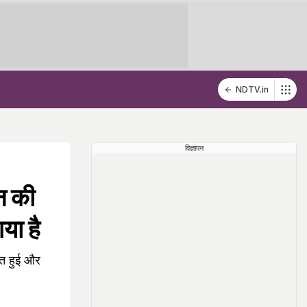
NDTV.in
विज्ञापन
वन की
या है
ीत हुई और