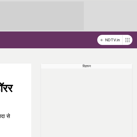
NDTV.in
विज्ञापन
ॉरर
ादा से