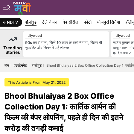
बॉलीवुड
टेलीविज़न
वेब सीरीज़
फोटो
भोजपुरी सिनेमा
हॉलीव
NDTV
Bollywood
Bollywood
90s का वो गाना, जिसे 10 साल के बच्चे ने गाया, फिल्म भी
संजीव कुमार का 
Trending
सुपरहिट और सिंगर ने पाई शोहरत
कपूर-आशा भोस
Stories
हरदिलअजीज
होम
एंटरटेनमेंट
बॉलीवुड
Bhool Bhulaiyaa 2 Box Office Collection Day 1: कार्तिक आर
This Article is From May 21, 2022
Bhool Bhulaiyaa 2 Box Office
Collection Day 1: कार्तिक आर्यन की
फिल्म की बंपर ओपनिंग, पहले ही दिन की इतने
करोड़ की तगड़ी कमाई