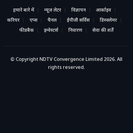
हमारे बारे में
न्यूज लेटर
विज्ञापन
आर्काइव
करियर
एप्स
चैनल
ईपीजी सर्विस
डिस्क्लेमर
फीडबैक
इन्वेस्टर्स
निवारण
सेवा की शर्तें
© Copyright NDTV Convergence Limited 2026. All
rights reserved.