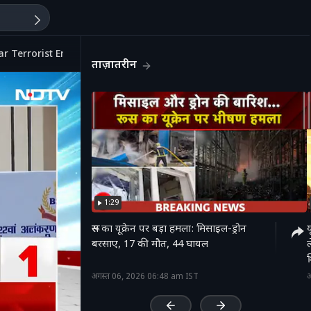
ar Terrorist Encounter |Trump On Harvard
ताज़ातरीन
1:29
रूस का यूक्रेन पर बड़ा हमला: मिसाइल-ड्रोन
य
बरसाए, 17 की मौत, 44 घायल
श
'
अगस्त 06, 2026 06:48 am IST
अ