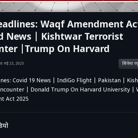
eadlines: Waqf Amendment Ac
d News | Kishtwar Terrorist
nter |Trump On Harvard
सिनेमा व्‍य
ाशित: मई 23, 2025
nes: Covid 19 News | IndiGo Flight | Pakistan | Kis
Encounter | Donald Trump On Harvard University |
 Act 2025
डियो