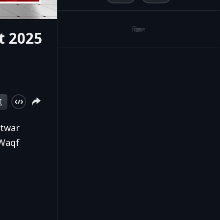
विज्ञापन
t 2025
ू
htwar
 Waqf