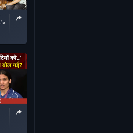
ी
ुनैद
ई