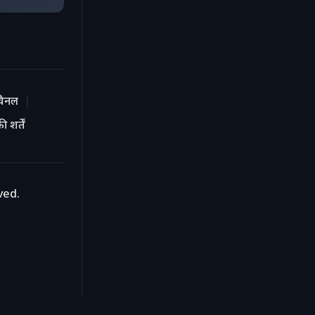
चैनल
 शर्तें
ved.