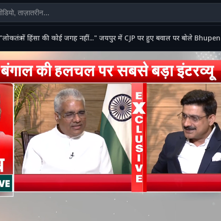
"लोकतंत्र में हिंसा की कोई जगह नहीं..." जयपुर में CJP पर हुए बवाल पर बोले Bhu