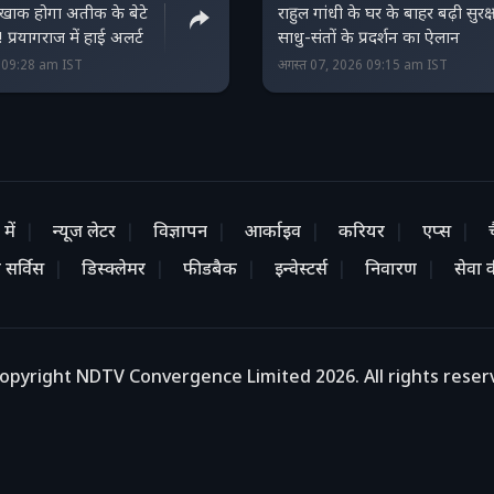
-खाक होगा अतीक के बेटे
राहुल गांधी के घर के बाहर बढ़ी सुरक्
्रयागराज में हाई अलर्ट
साधु-संतों के प्रदर्शन का ऐलान
6 09:28 am IST
अगस्त 07, 2026 09:15 am IST
में
न्यूज लेटर
विज्ञापन
आर्काइव
करियर
एप्स
 सर्विस
डिस्क्लेमर
फीडबैक
इन्वेस्टर्स
निवारण
सेवा की
opyright NDTV Convergence Limited 2026. All rights reser