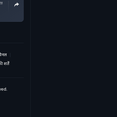
षा!
चैनल
 शर्तें
ved.