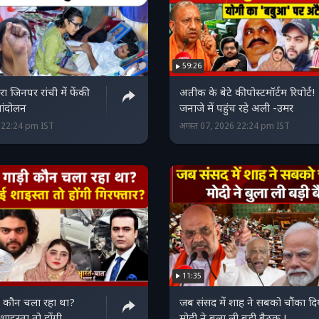
59:26
रा जिनपर रांची में फेंकी
अतीक के बेटे की पोस्टमॉर्टम रिपोर्ट!
 आंदोलन
जनाजे में पहुंच रहे अली -उमर
6 22:24 pm IST
अगस्त 07, 2026 22:24 pm IST
11:35
ी कौन चला रहा था?
जब संसद में शाह ने सबको चौंका दि