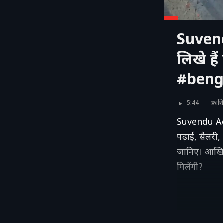
Suvend
लिखे है
#beng
5:44
प्रक
Suvendu Adhi
पढ़ाई, सैलरी,
जानिए। आखिर क
मिलेंगी?