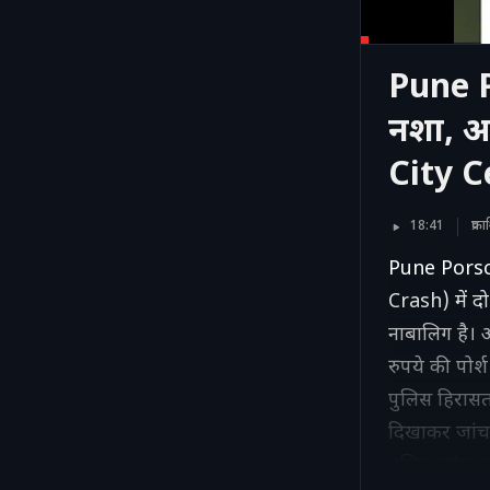
Pune P
नशा, अ
City C
18:41
प्र
Pune Porsche
Crash) में द
नाबालिग है। अ
रुपये की पोर
पुलिस हिरासत 
दिखाकर जांच प
पुलिस जांच क