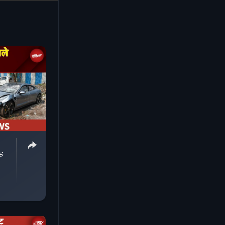
 में धुत्त
ह