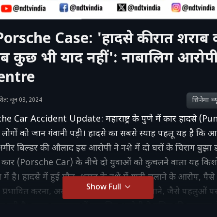
orsche Case: 'हादसे की रात शराब 
ब कुछ भी याद नहीं': नाबालिग आरोपी
entre
सिनेमा व्‍य
काशित: जून 03, 2024
 Car Accident Update: महाराष्ट्र के पुणे में कार हादसे (Pu
ो लोगों को जान गंवानी पड़ी। हादसे का सबसे स्याह पहलू यह है कि 
मीर बिल्डर की औलाद इस आरोपी ने नशे में दो घरों के चिराग बुझा डा
्श कार (Porsche Car) के नीचे दो युवाओं को कुचलने वाला यह कि
में है। हादसे में हुई मौत, शराब के नशे में गाड़ी चलाने के आरोप, पैसे
Show Full
्रभावित करना, अस्पताल में खून के नमूने बदलवाने, जैसे पहलुओं पर म
र रही है। ताजा घटनाक्रम में नाबालिग आरोपी ने पुलिस की पूछताछ मे