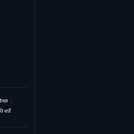
चैनल
 शर्तें