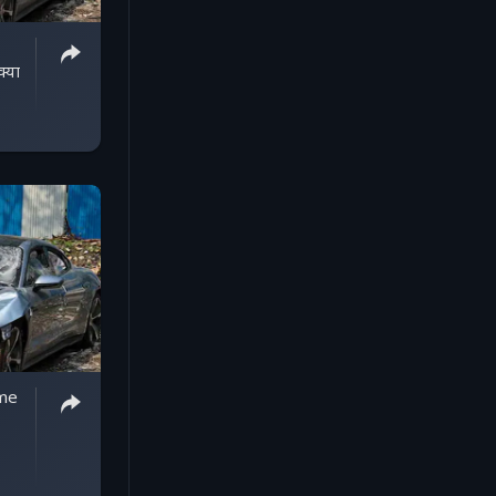
क्या
ime