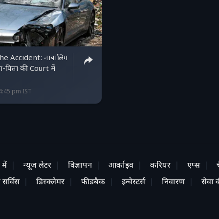
he Accident: नाबालिग
-पि‍ता की Court में
14:45 pm IST
में
न्यूज लेटर
विज्ञापन
आर्काइव
करियर
एप्स
 सर्विस
डिस्क्लेमर
फीडबैक
इन्वेस्टर्स
निवारण
सेवा की