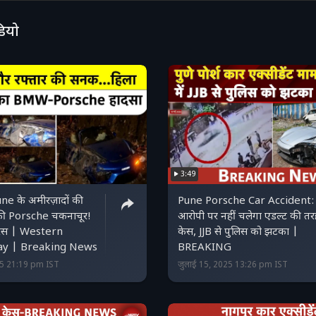
क्त क्या हुआ, उसे कुछ भी याद नहीं, क्योंकि उस समय वह शराब के नशे
ा रहा था। पूछताछ से जुड़ी यह जानकारी सूत्रों ने दी है।
डियो
3:49
e के अमीरज़ादों की
Pune Porsche Car Accident:
 की Porsche चकनाचूर!
आरोपी पर नहीं चलेगा एडल्ट की तर
रेस | Western
केस, JJB से पुलिस को झटका |
ay | Breaking News
BREAKING
25 21:19 pm IST
जुलाई 15, 2025 13:26 pm IST