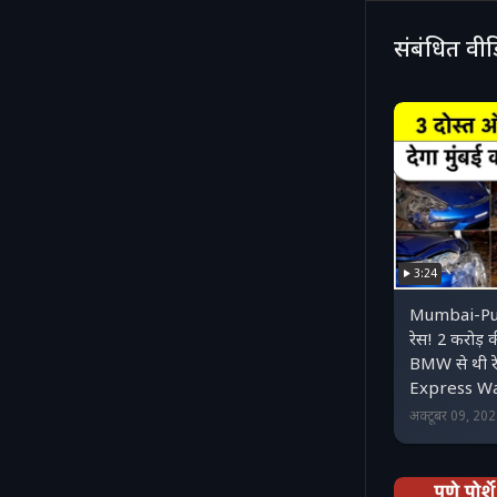
कि हादसे के व
होकर गाड़ी चल
संबंधित वी
3:24
Mumbai-Pun
रेस! 2 करोड़
BMW से थी 
Express W
अक्टूबर 09, 20